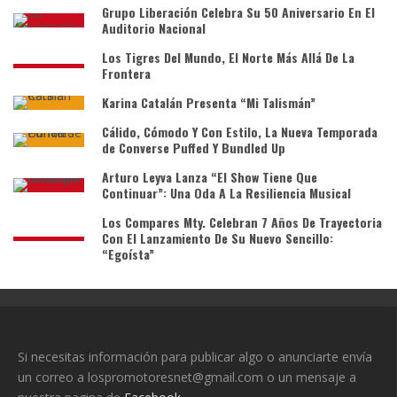
Grupo Liberación Celebra Su 50 Aniversario En El
Auditorio Nacional
Los Tigres Del Mundo, El Norte Más Allá De La
Frontera
Karina Catalán Presenta “Mi Talismán”
Cálido, Cómodo Y Con Estilo, La Nueva Temporada
de Converse Puffed Y Bundled Up
Arturo Leyva Lanza “El Show Tiene Que
Continuar”: Una Oda A La Resiliencia Musical
Los Compares Mty. Celebran 7 Años De Trayectoria
Con El Lanzamiento De Su Nuevo Sencillo:
“Egoísta”
Si necesitas información para publicar algo o anunciarte envía
un correo a lospromotoresnet@gmail.com o un mensaje a