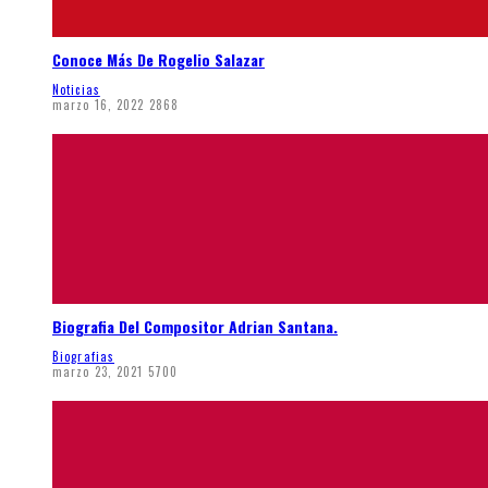
Conoce Más De Rogelio Salazar
Noticias
marzo 16, 2022
2868
Biografia Del Compositor Adrian Santana.
Biografias
marzo 23, 2021
5700