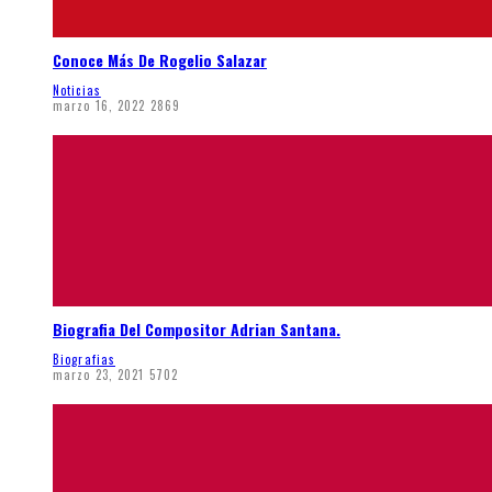
Conoce Más De Rogelio Salazar
Noticias
marzo 16, 2022
2869
Biografia Del Compositor Adrian Santana.
Biografias
marzo 23, 2021
5702