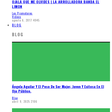
OJALÁ QUE ME OLVIDES | LA ARROLLADORA BANDA EL
LIMON
Los Promotores
Videos
agosto 6, 2017
4945
BLOG
BLOG
Ángela Aguilar Y El Peso De Ser Mujer, Joven Y Exitosa En El
Ojo Público.
Blog
abril 9, 2025
2106