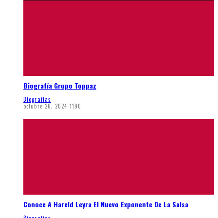
Biografía Grupo Toppaz
Biografias
octubre 26, 2024
1190
Conoce A Hareld Leyra El Nuevo Exponente De La Salsa
Biografias