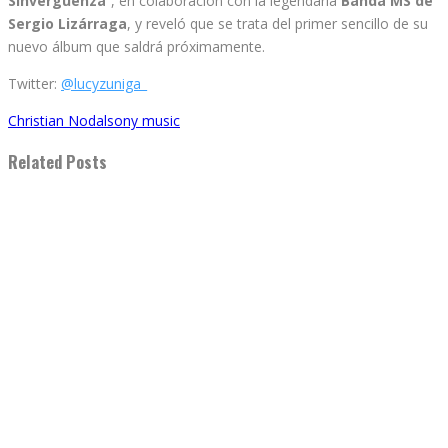
Sinvergüenza
”, en colaboración con la legendaria
Banda MS de
Sergio Lizárraga
, y reveló que se trata del primer sencillo de su
nuevo álbum que saldrá próximamente.
Twitter:
@lucyzuniga_
Christian Nodal
sony music
Related Posts