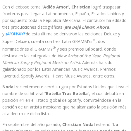
Con el exitoso tema “
Adiós Amor
”,
Christian
logró traspasar
fronteras para llegar a Latinoamérica, España, Estados Unidos y
por supuesto toda la República Mexicana. El cantautor ha editado
tres producciones discográficas (
Me Dejé Llevar
,
Ahora
,
y
¡
AYAYAY!
de esta última se derivaron las ediciones Deluxe y
®
Súper Deluxe); cuenta con tres Latin GRAMMYs
, dos
®
nominaciónes al GRAMMY
y seis premios Billboard, donde
destaca en las categorías de
New Artist of the Year, Regional
Mexican Song y Regional Mexican Artist
. Además ha sido
galardonado por los Latin American Music Awards, Premios
Juventud, Spotify Awards, iHeart Music Awards, entre otros.
Nodal
recientemente cerró su gira por Estados Unidos que lleva el
nombre de su hit viral “
Botella Tras Botella
”, el cual debutó en
posición #1 en el listado global de Spotify, convirtiéndose en la
canción de un artista mexicano que ha alcanzado la posición más
alta dentro de dicha lista.
En septiembre del año pasado,
Christian Nodal
estrenó “
La