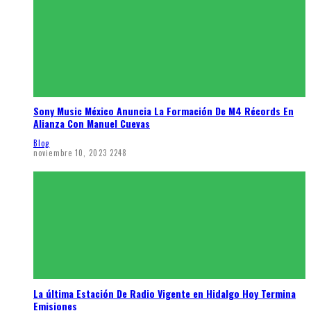
Sony Music México Anuncia La Formación De M4 Récords En
Alianza Con Manuel Cuevas
Blog
noviembre 10, 2023
2248
La última Estación De Radio Vigente en Hidalgo Hoy Termina
Emisiones