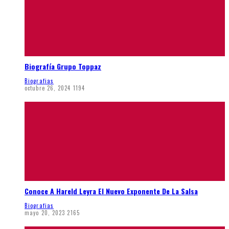
Biografía Grupo Toppaz
Biografias
octubre 26, 2024
1194
Conoce A Hareld Leyra El Nuevo Exponente De La Salsa
Biografias
mayo 20, 2023
2165