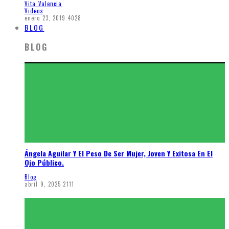
Vita Valencia
Videos
enero 23, 2019
4028
BLOG
BLOG
Ángela Aguilar Y El Peso De Ser Mujer, Joven Y Exitosa En El
Ojo Público.
Blog
abril 9, 2025
2111