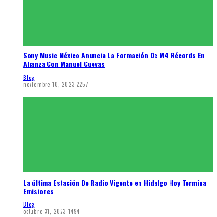
Sony Music México Anuncia La Formación De M4 Récords En
Alianza Con Manuel Cuevas
Blog
noviembre 10, 2023
2257
La última Estación De Radio Vigente en Hidalgo Hoy Termina
Emisiones
Blog
octubre 31, 2023
1494