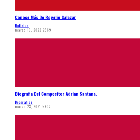
Conoce Más De Rogelio Salazar
Noticias
marzo 16, 2022
2869
Biografia Del Compositor Adrian Santana.
Biografias
marzo 23, 2021
5702