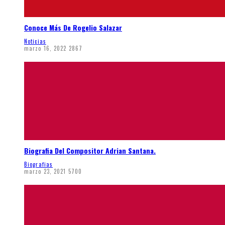
Conoce Más De Rogelio Salazar
Noticias
marzo 16, 2022
2867
Biografia Del Compositor Adrian Santana.
Biografias
marzo 23, 2021
5700