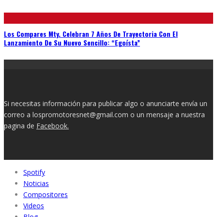
Los Compares Mty. Celebran 7 Años De Trayectoria Con El
Lanzamiento De Su Nuevo Sencillo: “Egoísta”
Si necesitas información para publicar algo o anunciarte envía un
correo a lospromotoresnet@gmail.com o un mensaje a nuestra
pagina de
Facebook.
Spotify
Noticias
Compositores
Videos
Blog