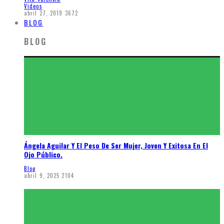
Videos
abril 27, 2019
3672
BLOG
BLOG
Ángela Aguilar Y El Peso De Ser Mujer, Joven Y Exitosa En El
Ojo Público.
Blog
abril 9, 2025
2104