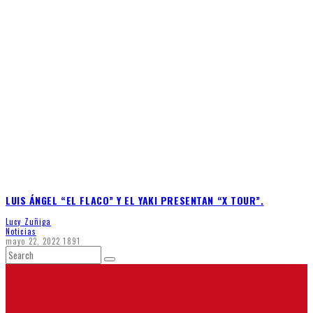
LUIS ÁNGEL “EL FLACO” Y EL YAKI PRESENTAN “X TOUR”.
Lucy Zuñiga
Noticias
mayo 22, 2022
1891