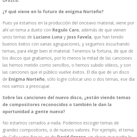
Orozco.
¿Y qué viene en lo futuro de enigma Norteño?
Pues ya estamos en la producción del onceavo material, viene por
ahí un tema a dueto con
Regulo Caro
, además de que vienen
unos temas de
Luciano Luna
y
Joss Favela
, que han tenido
buenos éxitos con varias agrupaciones, y seguimos escuchando
temas, para elegir bien el material. Tenemos la fortuna, de que de
los discos que grabamos, por lo menos la mitad de las canciones
las hemos metido como sencillos, o hemos subido vídeos, y son
las canciones que el público vuelve éxitos. El día que de un disco
de
Enigma Norteño
, sólo logre colocar uno o dos temas, ese día
nos vamos a preocupar.
Sobre las canciones del nuevo disco, ¿están viendo temas
de compositores reconocidos o también le dan la
oportunidad a gente nueva?
No estamos cerrados a nada. Podemos escoger temas de
grandes compositores, o de nuevos valores. Por ejemplo, el tema
de Calla y me Besas, es de
David Orozco
, un chavo que nadie le