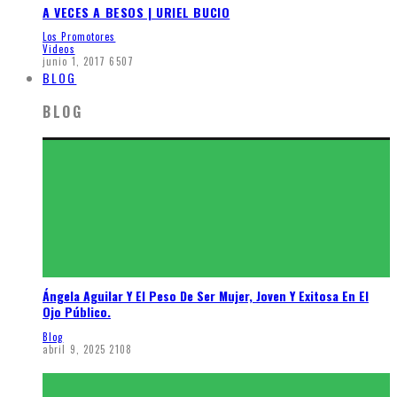
A VECES A BESOS | URIEL BUCIO
Los Promotores
Videos
junio 1, 2017
6507
BLOG
BLOG
Ángela Aguilar Y El Peso De Ser Mujer, Joven Y Exitosa En El
Ojo Público.
Blog
abril 9, 2025
2108