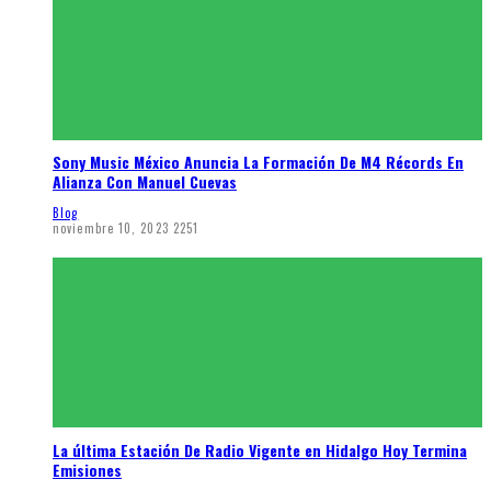
Sony Music México Anuncia La Formación De M4 Récords En
Alianza Con Manuel Cuevas
Blog
noviembre 10, 2023
2251
La última Estación De Radio Vigente en Hidalgo Hoy Termina
Emisiones