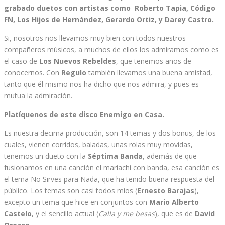
grabado duetos con artistas como
Roberto Tapia, Código
FN, Los Hijos de Hernández, Gerardo Ortiz, y Darey Castro.
Si, nosotros nos llevamos muy bien con todos nuestros
compañeros músicos, a muchos de ellos los admiramos como es
el caso de
Los Nuevos Rebeldes
, que tenemos años de
conocernos. Con
Regulo
también llevamos una buena amistad,
tanto que él mismo nos ha dicho que nos admira, y pues es
mutua la admiración.
Platíquenos de este disco Enemigo en Casa.
Es nuestra decima producción, son 14 temas y dos bonus, de los
cuales, vienen corridos, baladas, unas rolas muy movidas,
tenemos un dueto con la
Séptima Banda
, además de que
fusionamos en una canción el mariachi con banda, esa canción es
el tema No Sirves para Nada, que ha tenido buena respuesta del
público. Los temas son casi todos míos (
Ernesto Barajas
),
excepto un tema que hice en conjuntos con
Mario Alberto
Castelo
, y el sencillo actual (
Calla y me besas
), que es de
David