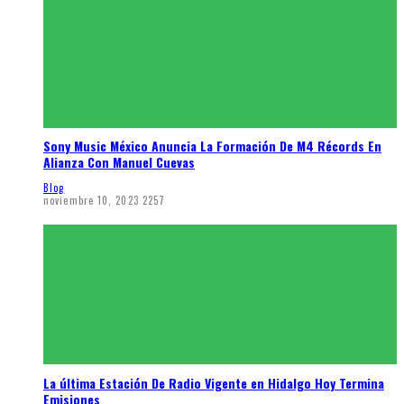
Sony Music México Anuncia La Formación De M4 Récords En
Alianza Con Manuel Cuevas
Blog
noviembre 10, 2023
2257
La última Estación De Radio Vigente en Hidalgo Hoy Termina
Emisiones