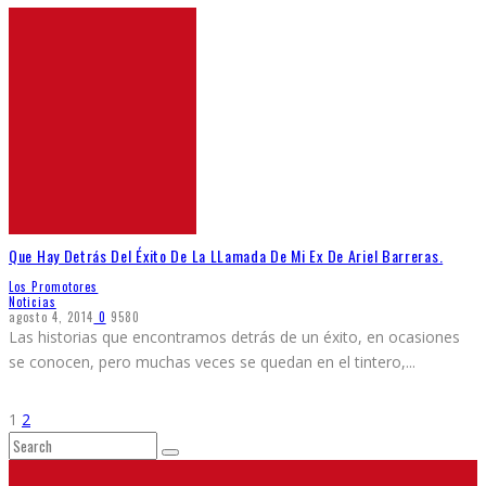
Que Hay Detrás Del Éxito De La LLamada De Mi Ex De Ariel Barreras.
Los Promotores
Noticias
agosto 4, 2014
0
9580
Las historias que encontramos detrás de un éxito, en ocasiones
se conocen, pero muchas veces se quedan en el tintero,
...
1
2