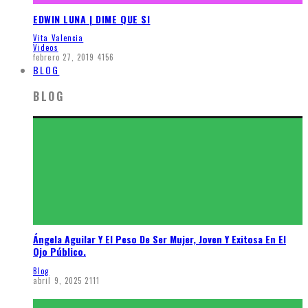
EDWIN LUNA | DIME QUE SI
Vita Valencia
Videos
febrero 27, 2019
4156
BLOG
BLOG
Ángela Aguilar Y El Peso De Ser Mujer, Joven Y Exitosa En El
Ojo Público.
Blog
abril 9, 2025
2111