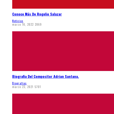
Conoce Más De Rogelio Salazar
Noticias
marzo 16, 2022
2869
Biografia Del Compositor Adrian Santana.
Biografias
marzo 23, 2021
5701