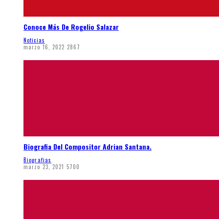
Conoce Más De Rogelio Salazar
Noticias
marzo 16, 2022
2867
Biografia Del Compositor Adrian Santana.
Biografias
marzo 23, 2021
5700