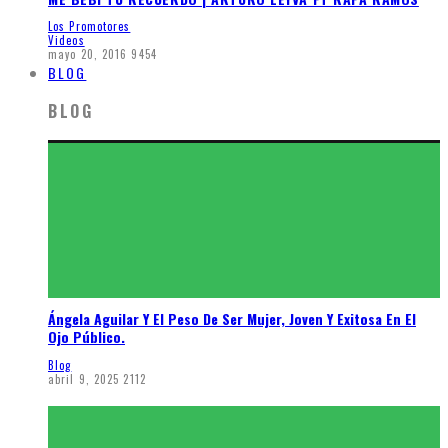
Los Promotores
Videos
mayo 20, 2016
9454
BLOG
BLOG
Ángela Aguilar Y El Peso De Ser Mujer, Joven Y Exitosa En El
Ojo Público.
Blog
abril 9, 2025
2112