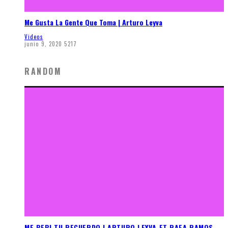
Me Gusta La Gente Que Toma | Arturo Leyva
Videos
junio 9, 2020
5217
RANDOM
ME BEBI TU RECUERDO | ARTURO LEYVA FT RAFA RAMOS