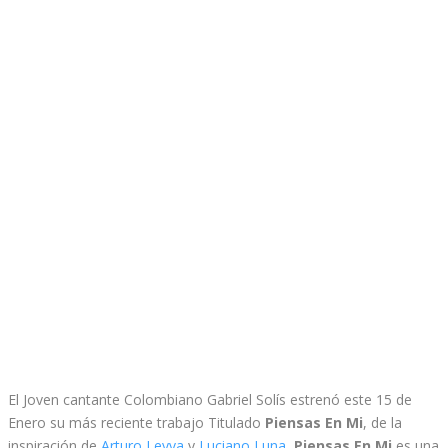
El Joven cantante Colombiano Gabriel Solís estrenó este 15 de
Enero su más reciente trabajo Titulado
Piensas En Mi
, de la
inspiración de
Arturo Leyva
y
Luciano Luna
,
Piensas En Mi
es una