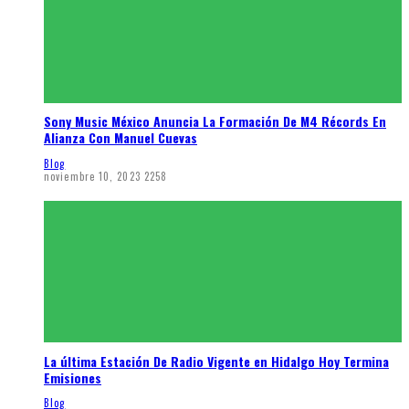
Sony Music México Anuncia La Formación De M4 Récords En
Alianza Con Manuel Cuevas
Blog
noviembre 10, 2023
2258
La última Estación De Radio Vigente en Hidalgo Hoy Termina
Emisiones
Blog