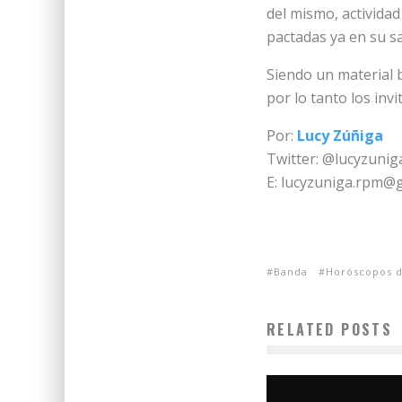
del mismo, actividad
pactadas ya en su s
Siendo un material 
por lo tanto los inv
Por:
Lucy Zúñiga
Twitter: @lucyzunig
E: lucyzuniga.rpm@
Banda
Horóscopos 
RELATED POSTS