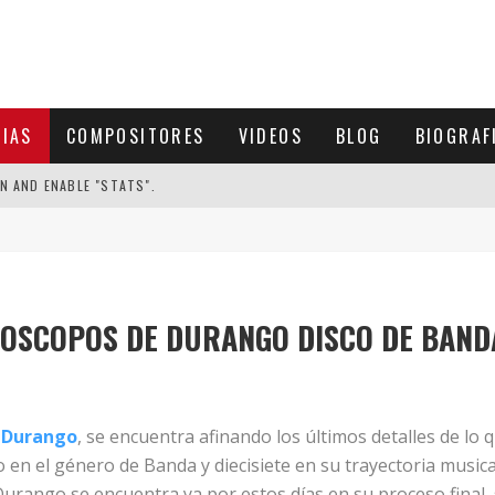
CIAS
COMPOSITORES
VIDEOS
BLOG
BIOGRAF
N AND ENABLE "STATS".
OSCOPOS DE DURANGO DISCO DE BAND
 Durango
, se encuentra afinando los últimos detalles de lo 
o en el género de Banda y diecisiete en su trayectoria musica
urango se encuentra ya por estos días en su proceso final,