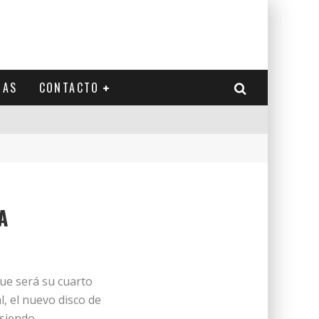
IAS
CONTACTO
A
que será su cuarto
l, el nuevo disco de
 siendo