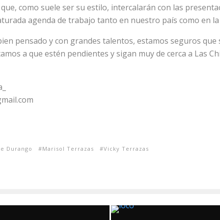
 que, como suele ser su estilo, intercalarán con las present
aturada agenda de trabajo tanto en nuestro país como en l
bien pensado y con grandes talentos, estamos seguros que se
itamos a que estén pendientes y sigan muy de cerca a Las Ch
a_
gmail.com
de Durango
Marisol Terrazas
Vicky Terrazas