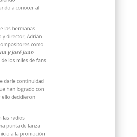
ando a conocer al
de las hermanas
 y director, Adrián
s compositores como
na y José Juan
de los miles de fans
de darle continuidad
que han logrado con
 ello decidieron
 las radios
ema punta de lanza
nicio a la promoción