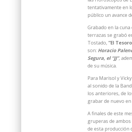
tentativamente en l
público un avance d
Grabado en la cuna 
terrazas se grabó en
Tostado,
“El Tesoro
son:
Horacio Palenc
Segura, el “JJ”
,
ademá
de su música.
Para Marisol y Vicky
al sonido de la Ban
los anteriores, de l
grabar de nuevo en
A finales de este me
gruperas de ambos l
de esta producción 