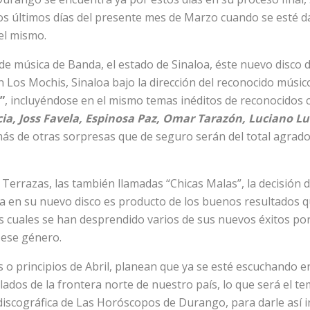
os últimos días del presente mes de Marzo cuando se esté d
el mismo.
de música de Banda, el estado de Sinaloa, éste nuevo disco 
 Los Mochis, Sinaloa bajo la dirección del reconocido músico
”
, incluyéndose en el mismo temas inéditos de reconocido
ia, Joss Favela, Espinosa Paz, Omar Tarazón, Luciano Lu
s de otras sorpresas que de seguro serán del total agrado 
 Terrazas, las también llamadas “Chicas Malas”, la decisión 
da en su nuevo disco es producto de los buenos resultados 
os cuales se han desprendido varios de sus nuevos éxitos por
 ese género.
s o principios de Abril, planean que ya se esté escuchando en
ados de la frontera norte de nuestro país, lo que será el t
discográfica de Las Horóscopos de Durango, para darle así i