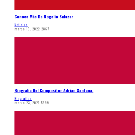
Conoce Más De Rogelio Salazar
Noticias
marzo 16, 2022
2867
Biografia Del Compositor Adrian Santana.
Biografias
marzo 23, 2021
5699