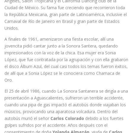
Ángeles, Salón Tropicana y el California Dancing club de la
Ciudad de México. Su fama fue creciendo que recorrieron toda
la República Mexicana, gran parte de Latinoamérica, inclusive el
Carnaval de Río de Janeiro en Brasil y gran parte de Estados
Unidos.
A finales de 1961, amenizaron una fiesta escolar, allí una
jovencita pidió cantar junto a la Sonora Santera, quedando
impresionados con la voz de la chica. Esa mujer era Sonia
López, que fue contratada por la agrupación y con ella grabaron
el disco Álbum Azul, del cual casi todos los temas fueron éxitos,
de allí que a Sonia López se le conociera como Chamaca de
Oro.
El 25 de abril 1986, cuando La Sonora Santanera se dirigía a una
presentación a Aguascalientes, sufrieron un terrible accidente,
cuando una pipa de gas impactó el autobús donde viajaban los
músicos, provocando una aparatosa volcadura. Dentro del
autobús murió el señor
Carlos Colorado
debido a los fuertes
golpes sufridos por el accidente. Años después con el
consentimiento de doña
Yolanda Almazán
, viuda de
Carlos