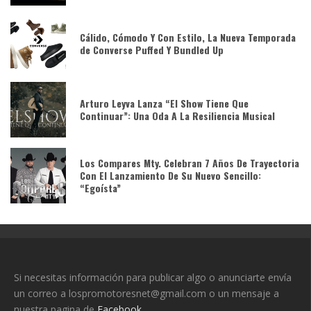
Cálido, Cómodo Y Con Estilo, La Nueva Temporada
de Converse Puffed Y Bundled Up
Arturo Leyva Lanza “El Show Tiene Que
Continuar”: Una Oda A La Resiliencia Musical
Los Compares Mty. Celebran 7 Años De Trayectoria
Con El Lanzamiento De Su Nuevo Sencillo:
“Egoísta”
Si necesitas información para publicar algo o anunciarte envía
un correo a lospromotoresnet@gmail.com o un mensaje a
nuestra pagina de
Facebook.