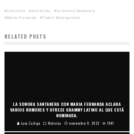
Concierto
entrevista
La Sonora Santanera
María Fernanda
Teatro Metropolitan
RELATED POSTS
LA SONORA SANTANERA CON MARIA FERNANDA ACLARA
VARIOS RUMORES Y OFRECE GRAMMY LATINO AL QUE ESTÁ
NOMINADA.
Lucy Zuñiga
Noticias
noviembre 9, 2023
1941