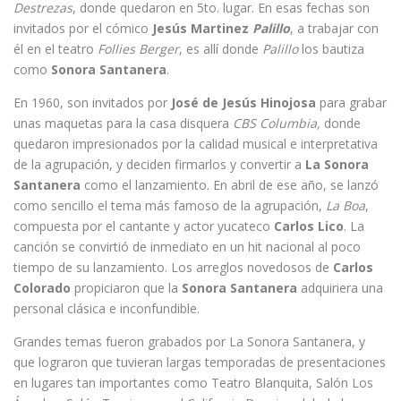
Destrezas
, donde quedaron en 5to. lugar. En esas fechas son
invitados por el cómico
Jesús Martinez
Palillo
, a trabajar con
él en el teatro
Follies Berger
, es allí donde
Palillo
los bautiza
como
Sonora Santanera
.
En 1960, son invitados por
José de Jesús Hinojosa
para grabar
unas maquetas para la casa disquera
CBS Columbia,
donde
quedaron impresionados por la calidad musical e interpretativa
de la agrupación, y deciden firmarlos y convertir a
La Sonora
Santanera
como el lanzamiento. En abril de ese año, se lanzó
como sencillo el tema más famoso de la agrupación,
La Boa
,
compuesta por el cantante y actor yucateco
Carlos Lico
. La
canción se convirtió de inmediato en un hit nacional al poco
tiempo de su lanzamiento. Los arreglos novedosos de
Carlos
Colorado
propiciaron que la
Sonora Santanera
adquiriera una
personal clásica e inconfundible.
Grandes temas fueron grabados por La Sonora Santanera, y
que lograron que tuvieran largas temporadas de presentaciones
en lugares tan importantes como Teatro Blanquita, Salón Los