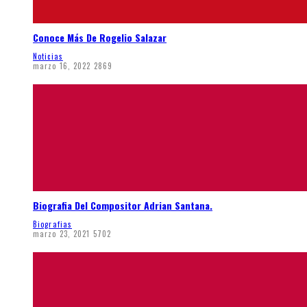
Conoce Más De Rogelio Salazar
Noticias
marzo 16, 2022
2869
Biografia Del Compositor Adrian Santana.
Biografias
marzo 23, 2021
5702