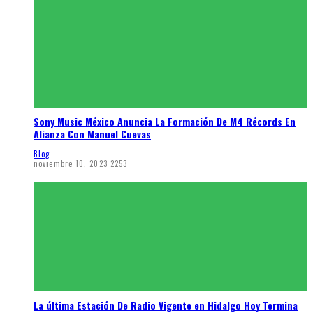
Sony Music México Anuncia La Formación De M4 Récords En
Alianza Con Manuel Cuevas
Blog
noviembre 10, 2023
2253
La última Estación De Radio Vigente en Hidalgo Hoy Termina