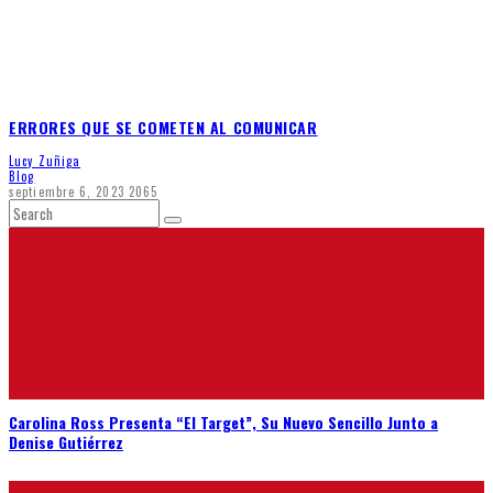
ERRORES QUE SE COMETEN AL COMUNICAR
Lucy Zuñiga
Blog
septiembre 6, 2023
2065
Carolina Ross Presenta “El Target”, Su Nuevo Sencillo Junto a
Denise Gutiérrez