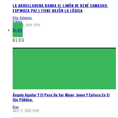
LA ARROLLADORA BANDA EL LIMÓN DE RENÉ CAMACHO,
ESPINOZA PAZ | TIENE RAZÓN LA LÓGICA
Vita Valencia
Videos
abril 14, 2019
3791
BLOG
BLOG
Ángela Aguilar Y El Peso De Ser Mujer, Joven Y Exitosa En El
Ojo Público.
Blog
abril 9, 2025
2109