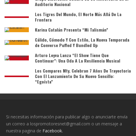
Auditorio Nacional
Los Tigres Del Mundo, El Norte Más Allá De La
Frontera
Karina Catalán Presenta “Mi Talismán”
Cálido, Cómodo Y Con Estilo, La Nueva Temporada
de Converse Puffed Y Bundled Up
Arturo Leyva Lanza “El Show Tiene Que
Continuar”: Una Oda A La Resiliencia Musical
Los Compares Mty. Celebran 7 Años De Trayectoria
Con El Lanzamiento De Su Nuevo Sencillo:
“Egoísta”
Si necesitas información para publicar algo o anunciarte envía
un correo a lospromotoresnet@gmail.com o un mensaje a
nuestra pagina de
Facebook.