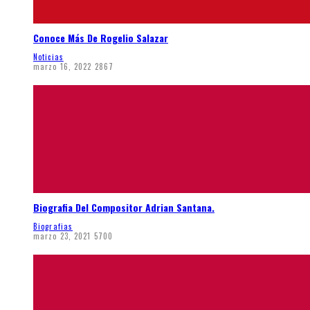
Conoce Más De Rogelio Salazar
Noticias
marzo 16, 2022
2867
Biografia Del Compositor Adrian Santana.
Biografias
marzo 23, 2021
5700