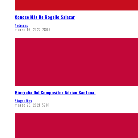
Conoce Más De Rogelio Salazar
Noticias
marzo 16, 2022
2869
Biografia Del Compositor Adrian Santana.
Biografias
marzo 23, 2021
5701