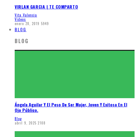
VIRLAN GARCIA | TE COMPARTO
Vita Valencia
Videos
enero 28, 2019
5949
BLOG
BLOG
Ángela Aguilar Y El Peso De Ser Mujer, Joven Y Exitosa En El
Ojo Público.
Blog
abril 9, 2025
2108