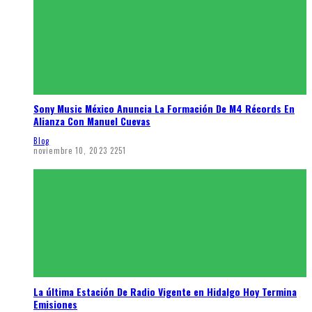
Sony Music México Anuncia La Formación De M4 Récords En
Alianza Con Manuel Cuevas
Blog
noviembre 10, 2023
2251
La última Estación De Radio Vigente en Hidalgo Hoy Termina
Emisiones