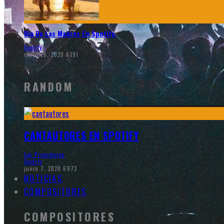
Dia De Las Madres En Spotify.
Spotify
mayo 26, 2020
6191
RANDOM
CANTAUTORES EN SPOTIFY
Los Promotores
Spotify
junio 7, 2020
6873
NOTICIAS
COMPOSITORES
COMPOSITORES