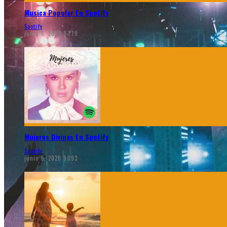
Musica Popular En Spotify
Spotify
junio 5, 2020
8779
Mujeres Divinas En Spotify
Spotify
junio 5, 2020
9093