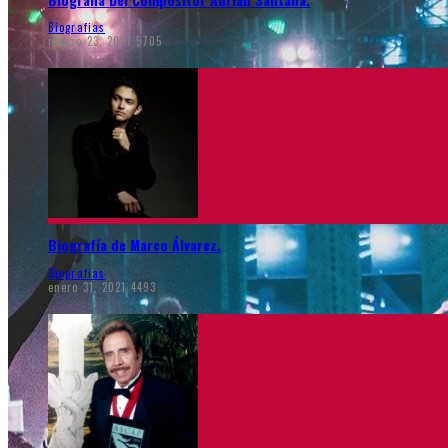
Biografias
marzo 23, 2021
5705
Biografía de Marco Álvarez.
Biografias
enero 31, 2021
4493