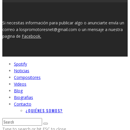
Si necesitas información para publicar algo o anunciarte envía un
correo a lospromotoresnet@gmail.com o un mensaje a nuestra
pagina de
Facebook.
Spotify
Noticias
Compositores
Videos
Blog
Biografias
Contacto
¿QUIÉNES SOMOS?
Type to search or hit ESC to close