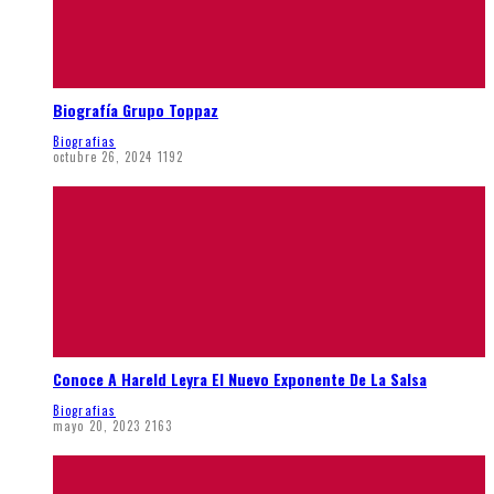
Biografía Grupo Toppaz
Biografias
octubre 26, 2024
1192
Conoce A Hareld Leyra El Nuevo Exponente De La Salsa
Biografias
mayo 20, 2023
2163