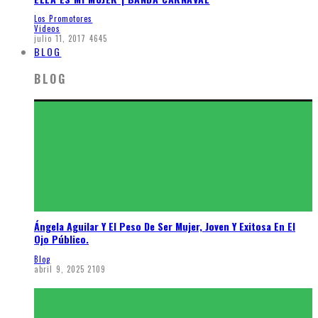
Los Promotores
Videos
julio 11, 2017
4645
BLOG
BLOG
Ángela Aguilar Y El Peso De Ser Mujer, Joven Y Exitosa En El
Ojo Público.
Blog
abril 9, 2025
2109