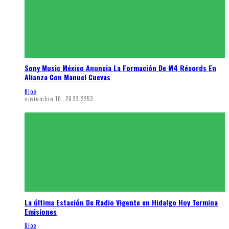
Sony Music México Anuncia La Formación De M4 Récords En
Alianza Con Manuel Cuevas
Blog
noviembre 10, 2023
2253
La última Estación De Radio Vigente en Hidalgo Hoy Termina
Emisiones
Blog