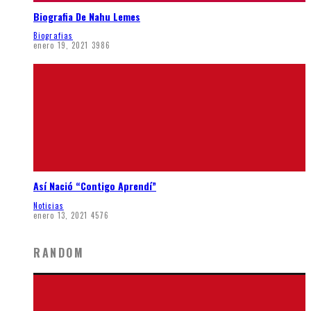
Biografia De Nahu Lemes
Biografias
enero 19, 2021
3986
Así Nació “Contigo Aprendí”
Noticias
enero 13, 2021
4576
RANDOM