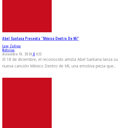
Abel Santana Presenta “México Dentro De Mi”
Lucy Zuñiga
Noticias
diciembre 18, 2024
0
622
El 18 de diciembre, el reconocido artista Abel Santana lanza su
nueva canción México Dentro de Mí, una emotiva pieza que
...