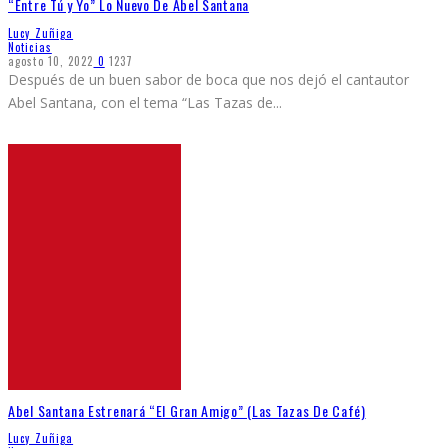
“Entre Tú y Yo” Lo Nuevo De Abel Santana
Lucy Zuñiga
Noticias
agosto 10, 2022
0
1237
Después de un buen sabor de boca que nos dejó el cantautor
Abel Santana, con el tema “Las Tazas de
...
Abel Santana Estrenará “El Gran Amigo” (Las Tazas De Café)
Lucy Zuñiga