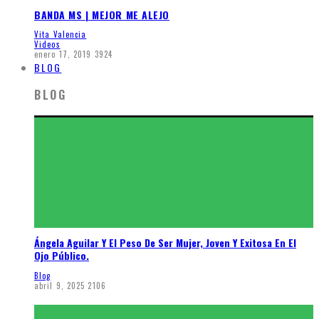
BANDA MS | MEJOR ME ALEJO
Vita Valencia
Videos
enero 17, 2019
3924
BLOG
BLOG
Ángela Aguilar Y El Peso De Ser Mujer, Joven Y Exitosa En El
Ojo Público.
Blog
abril 9, 2025
2106