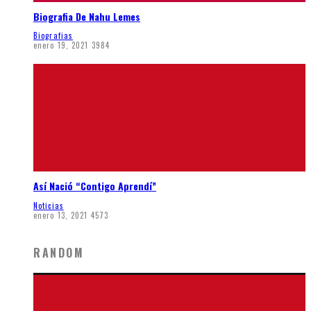
Biografia De Nahu Lemes
Biografias
enero 19, 2021
3984
Así Nació “Contigo Aprendí”
Noticias
enero 13, 2021
4573
RANDOM