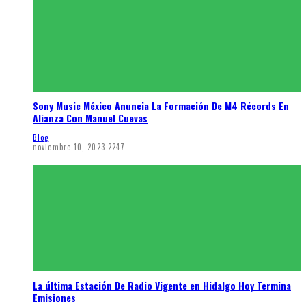
Sony Music México Anuncia La Formación De M4 Récords En
Alianza Con Manuel Cuevas
Blog
noviembre 10, 2023
2247
La última Estación De Radio Vigente en Hidalgo Hoy Termina
Emisiones