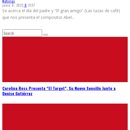
Noticias
junio 6, 2022
0
2137
Se acerca el día del padre y “El gran amigo” (Las tazas de café)
que nos presenta el compositor Abel
...
Carolina Ross Presenta “El Target”, Su Nuevo Sencillo Junto a
Denise Gutiérrez