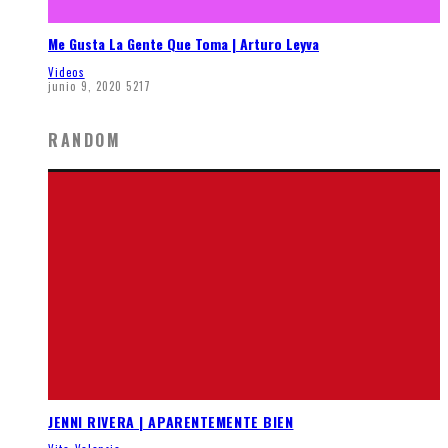
Me Gusta La Gente Que Toma | Arturo Leyva
Videos
junio 9, 2020
5217
RANDOM
JENNI RIVERA | APARENTEMENTE BIEN