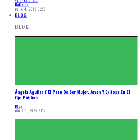
Vita Valencia
Noticias
julio 4, 2019
3258
BLOG
BLOG
Ángela Aguilar Y El Peso De Ser Mujer, Joven Y Exitosa En El
Ojo Público.
Blog
abril 9, 2025
2112