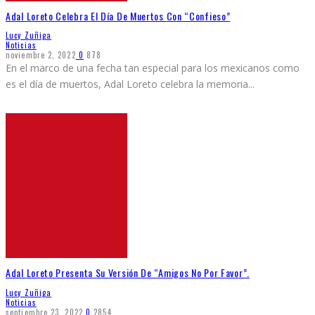
Adal Loreto Celebra El Día De Muertos Con “Confieso”
Lucy Zuñiga
Noticias
noviembre 2, 2022
0
878
En el marco de una fecha tan especial para los mexicanos como
es el día de muertos, Adal Loreto celebra la memoria
...
Adal Loreto Presenta Su Versión De “Amigos No Por Favor”.
Lucy Zuñiga
Noticias
septiembre 23, 2022
0
2854