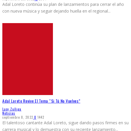
Adal Loreto continúa su plan de lanzamientos para cerrar el año
con nueva música y seguir dejando huella en el regional
...
Adal Loreto Revive El Tema “Si Tú No Vuelves”
Lucy Zuñiga
Noticias
septiembre 8, 2022
0
1442
El talentoso cantante Adal Loreto, sigue dando pasos firmes en su
carrera musical y lo demuestra con su reciente lanzamiento
...