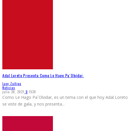
Adal Loreto Presenta Como Le Hago Pa´Olvidar.
Lucy Zuñiga
Noticias
julio 30, 2021
0
1539
Como Le Hago Pa´Olvidar, es un tema con el que hoy Adal Loreto
se viste de gala, y nos presenta
...