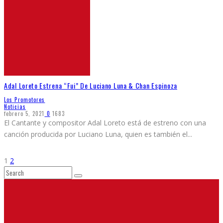
Adal Loreto Estrena “Fui” De Luciano Luna & Chan Espinoza
Los Promotores
Noticias
febrero 5, 2021
0
1683
El Cantante y compositor Adal Loreto está de estreno con una
canción producida por Luciano Luna, quien es también el
...
1
2