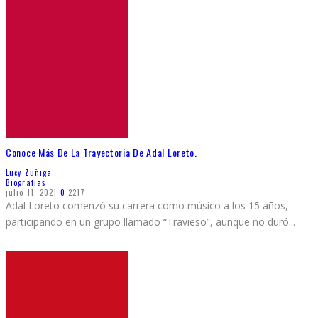
Conoce Más De La Trayectoria De Adal Loreto.
Lucy Zuñiga
Biografias
julio 11, 2021
0
2217
Adal Loreto comenzó su carrera como músico a los 15 años,
participando en un grupo llamado “Travieso”, aunque no duró
...