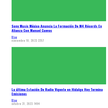
Sony Music México Anuncia La Formación De M4 Récords En
Alianza Con Manuel Cuevas
Blog
noviembre 10, 2023
2257
La última Estación De Radio Vigente en Hidalgo Hoy Termina
Emisiones
Blog
octubre 31, 2023
1494