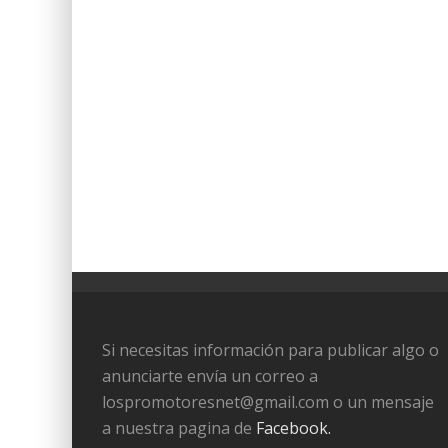
Si necesitas información para publicar algo o
anunciarte envía un correo a
lospromotoresnet@gmail.com o un mensaje
a nuestra pagina de
Facebook.