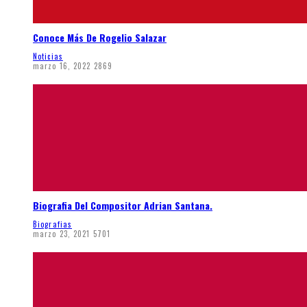
Conoce Más De Rogelio Salazar
Noticias
marzo 16, 2022
2869
Biografia Del Compositor Adrian Santana.
Biografias
marzo 23, 2021
5701