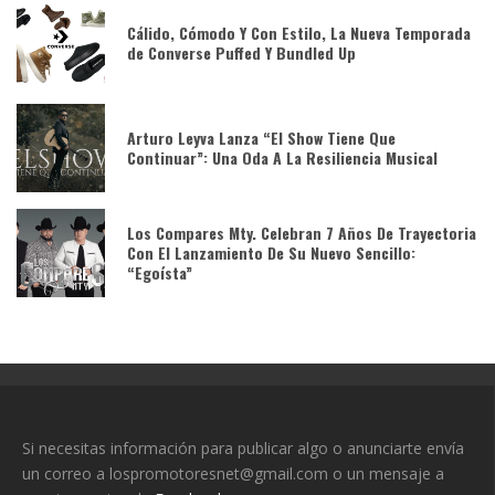
Cálido, Cómodo Y Con Estilo, La Nueva Temporada
de Converse Puffed Y Bundled Up
Arturo Leyva Lanza “El Show Tiene Que
Continuar”: Una Oda A La Resiliencia Musical
Los Compares Mty. Celebran 7 Años De Trayectoria
Con El Lanzamiento De Su Nuevo Sencillo:
“Egoísta”
Si necesitas información para publicar algo o anunciarte envía
un correo a lospromotoresnet@gmail.com o un mensaje a