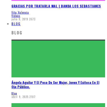
GRACIAS POR TRATARLA MAL | BANDA LOS SEBASTIANES
Vita Valencia
Videos
julio 9, 2019
3573
BLOG
BLOG
Ángela Aguilar Y El Peso De Ser Mujer, Joven Y Exitosa En El
Ojo Público.
Blog
abril 9, 2025
2107