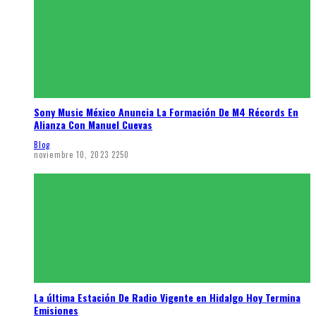
Sony Music México Anuncia La Formación De M4 Récords En
Alianza Con Manuel Cuevas
Blog
noviembre 10, 2023
2250
La última Estación De Radio Vigente en Hidalgo Hoy Termina
Emisiones