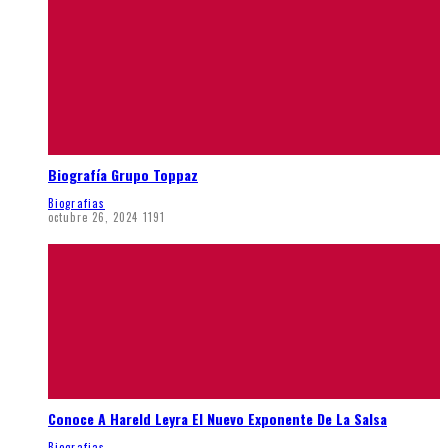
Biografía Grupo Toppaz
Biografias
octubre 26, 2024
1191
Conoce A Hareld Leyra El Nuevo Exponente De La Salsa
Biografias