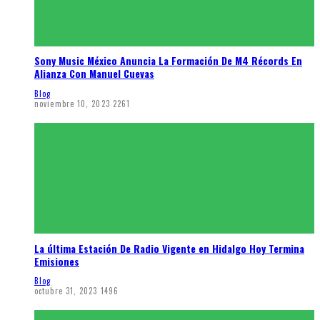
Sony Music México Anuncia La Formación De M4 Récords En
Alianza Con Manuel Cuevas
Blog
noviembre 10, 2023
2261
La última Estación De Radio Vigente en Hidalgo Hoy Termina
Emisiones
Blog
octubre 31, 2023
1496