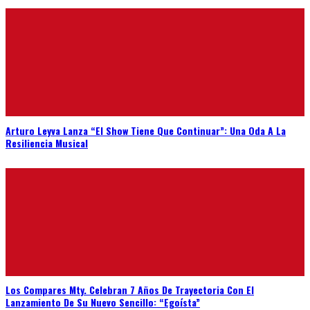
Arturo Leyva Lanza “El Show Tiene Que Continuar”: Una Oda A La
Resiliencia Musical
Los Compares Mty. Celebran 7 Años De Trayectoria Con El
Lanzamiento De Su Nuevo Sencillo: “Egoísta”