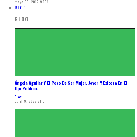
mayo 30, 2017
9064
BLOG
BLOG
Ángela Aguilar Y El Peso De Ser Mujer, Joven Y Exitosa En El
Ojo Público.
Blog
abril 9, 2025
2113