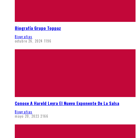
Biografía Grupo Toppaz
Biografias
octubre 26, 2024
1196
Conoce A Hareld Leyra El Nuevo Exponente De La Salsa
Biografias
mayo 20, 2023
2166