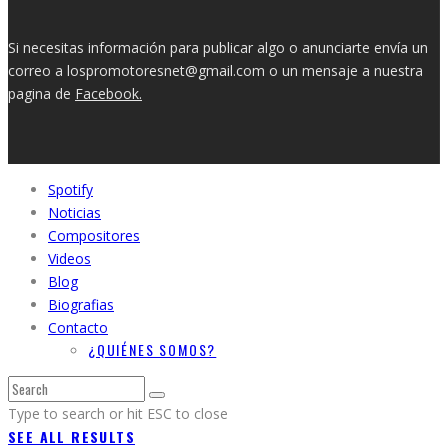
Si necesitas información para publicar algo o anunciarte envía un
correo a lospromotoresnet@gmail.com o un mensaje a nuestra
pagina de
Facebook.
Spotify
Noticias
Compositores
Videos
Blog
Biografias
Contacto
¿QUIÉNES SOMOS?
Type to search or hit ESC to close
SEE ALL RESULTS