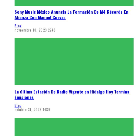
Sony Music México Anuncia La Formación De M4 Récords En
Alianza Con Manuel Cuevas
Blog
noviembre 10, 2023
2248
La última Estación De Radio Vigente en Hidalgo Hoy Termina
Emisiones
Blog
octubre 31, 2023
1489