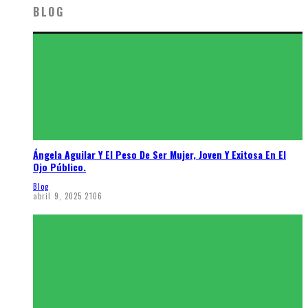
BLOG
Ángela Aguilar Y El Peso De Ser Mujer, Joven Y Exitosa En El
Ojo Público.
Blog
abril 9, 2025
2106