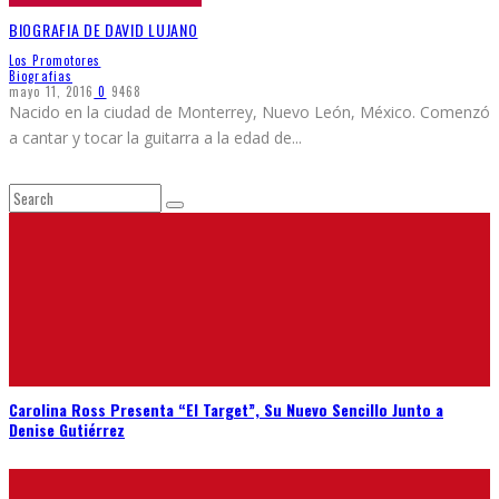
BIOGRAFIA DE DAVID LUJANO
Los Promotores
Biografias
mayo 11, 2016
0
9468
Nacido en la ciudad de Monterrey, Nuevo León, México. Comenzó
a cantar y tocar la guitarra a la edad de
...
Carolina Ross Presenta “El Target”, Su Nuevo Sencillo Junto a
Denise Gutiérrez