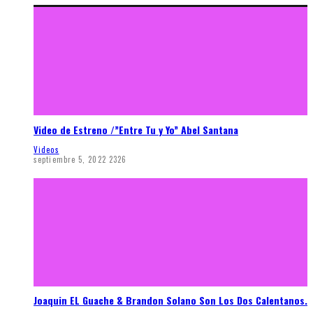
Video de Estreno /”Entre Tu y Yo” Abel Santana
Videos
septiembre 5, 2022
2326
Joaquin EL Guache & Brandon Solano Son Los Dos Calentanos.