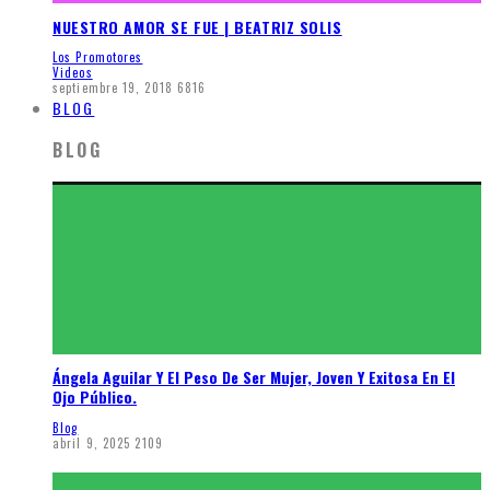
NUESTRO AMOR SE FUE | BEATRIZ SOLIS
Los Promotores
Videos
septiembre 19, 2018
6816
BLOG
BLOG
Ángela Aguilar Y El Peso De Ser Mujer, Joven Y Exitosa En El
Ojo Público.
Blog
abril 9, 2025
2109