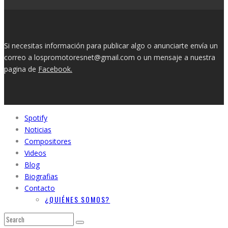
Si necesitas información para publicar algo o anunciarte envía un
correo a lospromotoresnet@gmail.com o un mensaje a nuestra
pagina de
Facebook.
Spotify
Noticias
Compositores
Videos
Blog
Biografias
Contacto
¿QUIÉNES SOMOS?