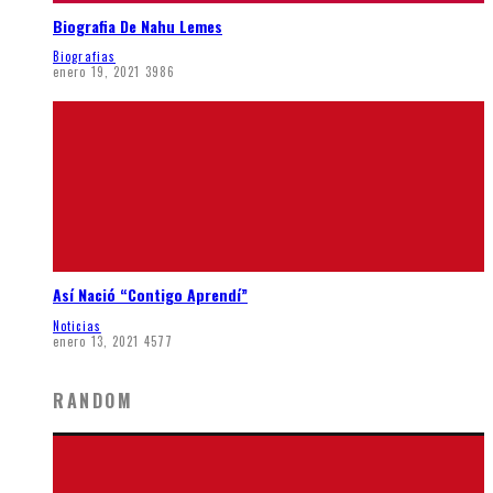
Biografia De Nahu Lemes
Biografias
enero 19, 2021
3986
Así Nació “Contigo Aprendí”
Noticias
enero 13, 2021
4577
RANDOM