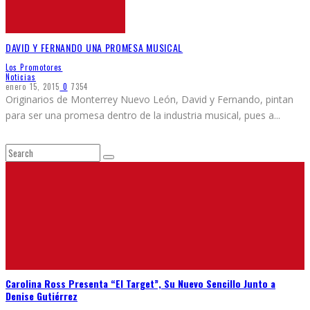
DAVID Y FERNANDO UNA PROMESA MUSICAL
Los Promotores
Noticias
enero 15, 2015
0
7354
Originarios de Monterrey Nuevo León, David y Fernando, pintan
para ser una promesa dentro de la industria musical, pues a
...
Carolina Ross Presenta “El Target”, Su Nuevo Sencillo Junto a
Denise Gutiérrez