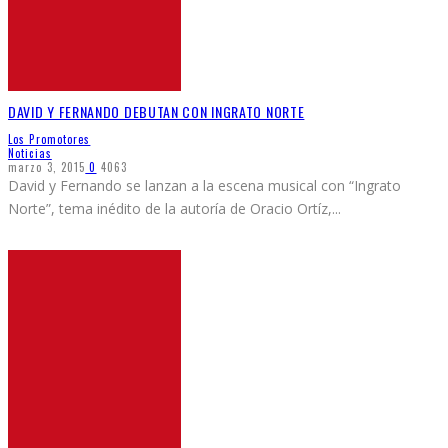
DAVID Y FERNANDO DEBUTAN CON INGRATO NORTE
Los Promotores
Noticias
marzo 3, 2015
0
4063
David y Fernando se lanzan a la escena musical con “Ingrato
Norte”, tema inédito de la autoría de Oracio Ortíz,
...