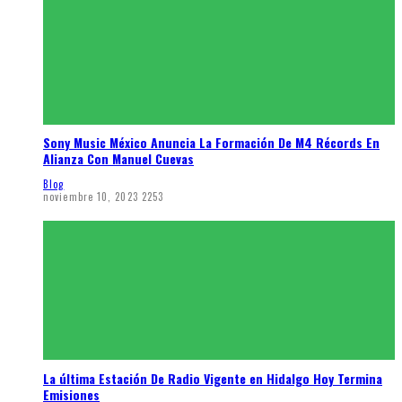
Sony Music México Anuncia La Formación De M4 Récords En
Alianza Con Manuel Cuevas
Blog
noviembre 10, 2023
2253
La última Estación De Radio Vigente en Hidalgo Hoy Termina
Emisiones