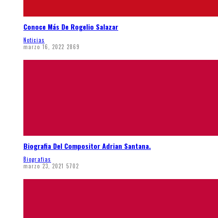
Conoce Más De Rogelio Salazar
Noticias
marzo 16, 2022
2869
Biografia Del Compositor Adrian Santana.
Biografias
marzo 23, 2021
5702