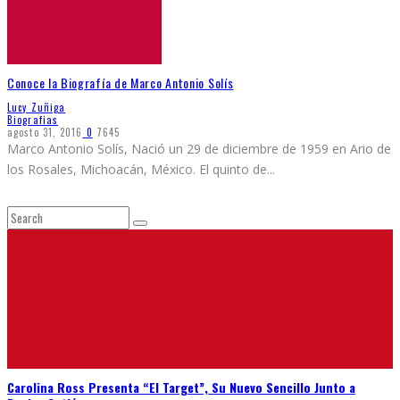
Conoce la Biografía de Marco Antonio Solís
Lucy Zuñiga
Biografias
agosto 31, 2016
0
7645
Marco Antonio Solís, Nació un 29 de diciembre de 1959 en Ario de
los Rosales, Michoacán, México. El quinto de
...
Carolina Ross Presenta “El Target”, Su Nuevo Sencillo Junto a