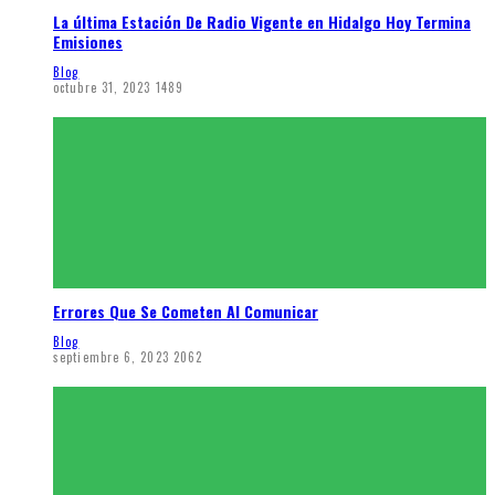
La última Estación De Radio Vigente en Hidalgo Hoy Termina
Emisiones
Blog
octubre 31, 2023
1489
Errores Que Se Cometen Al Comunicar
Blog
septiembre 6, 2023
2062