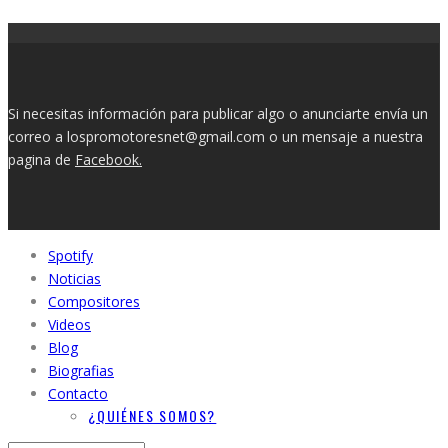
Si necesitas información para publicar algo o anunciarte envía un
correo a lospromotoresnet@gmail.com o un mensaje a nuestra
pagina de
Facebook.
Spotify
Noticias
Compositores
Videos
Blog
Biografias
Contacto
¿QUIÉNES SOMOS?