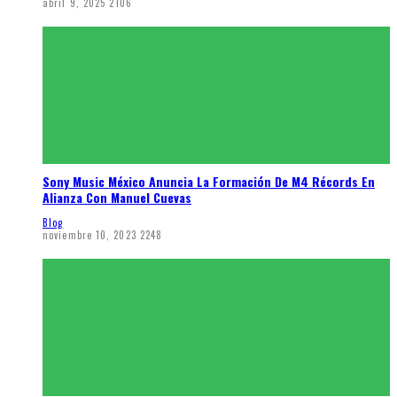
abril 9, 2025
2106
Sony Music México Anuncia La Formación De M4 Récords En
Alianza Con Manuel Cuevas
Blog
noviembre 10, 2023
2248