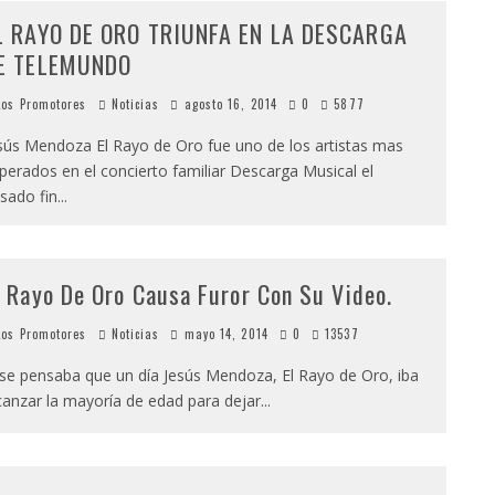
L RAYO DE ORO TRIUNFA EN LA DESCARGA
E TELEMUNDO
os Promotores
Noticias
agosto 16, 2014
0
5877
sús Mendoza El Rayo de Oro fue uno de los artistas mas
perados en el concierto familiar Descarga Musical el
sado fin
...
l Rayo De Oro Causa Furor Con Su Video.
os Promotores
Noticias
mayo 14, 2014
0
13537
 se pensaba que un día Jesús Mendoza, El Rayo de Oro, iba
canzar la mayoría de edad para dejar
...