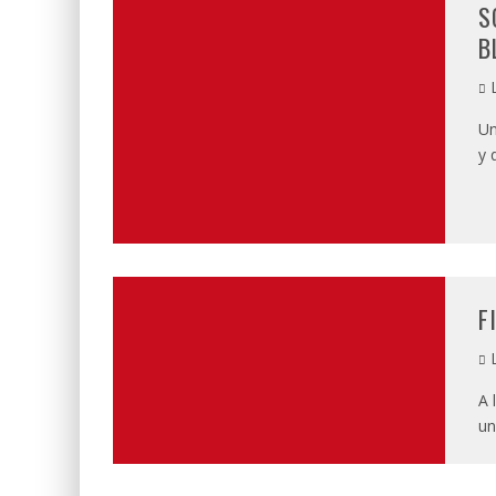
S
B
L
Un
y 
F
L
A 
un