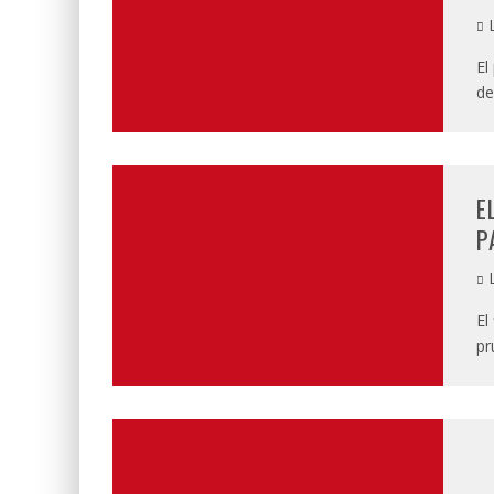
L
El
de
E
P
L
El
pr