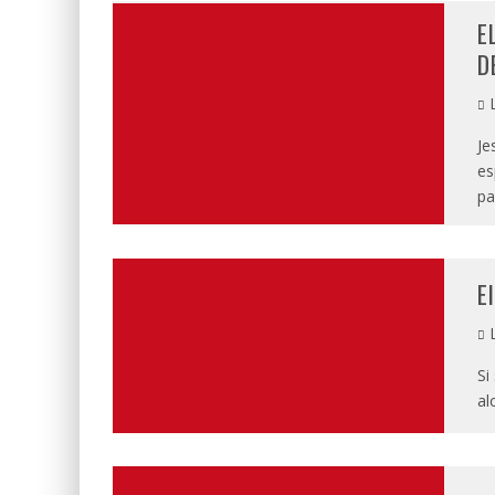
E
D
L
Je
es
pa
E
L
Si
al