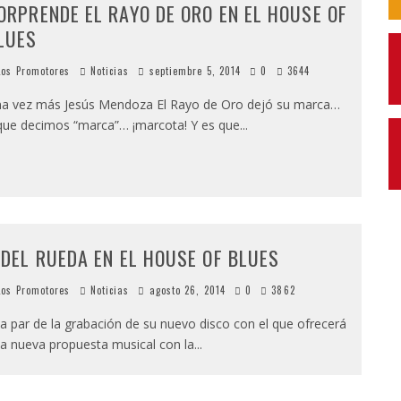
ORPRENDE EL RAYO DE ORO EN EL HOUSE OF
LUES
os Promotores
Noticias
septiembre 5, 2014
0
3644
a vez más Jesús Mendoza El Rayo de Oro dejó su marca…
que decimos “marca”… ¡marcota! Y es que
...
IDEL RUEDA EN EL HOUSE OF BLUES
os Promotores
Noticias
agosto 26, 2014
0
3862
la par de la grabación de su nuevo disco con el que ofrecerá
a nueva propuesta musical con la
...