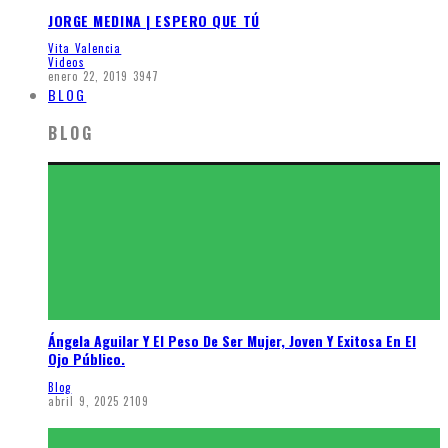
JORGE MEDINA | ESPERO QUE TÚ
Vita Valencia
Videos
enero 22, 2019
3947
BLOG
BLOG
Ángela Aguilar Y El Peso De Ser Mujer, Joven Y Exitosa En El
Ojo Público.
Blog
abril 9, 2025
2109