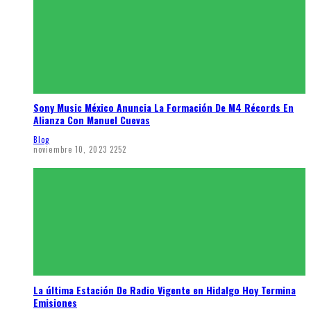
Sony Music México Anuncia La Formación De M4 Récords En
Alianza Con Manuel Cuevas
Blog
noviembre 10, 2023
2252
La última Estación De Radio Vigente en Hidalgo Hoy Termina
Emisiones