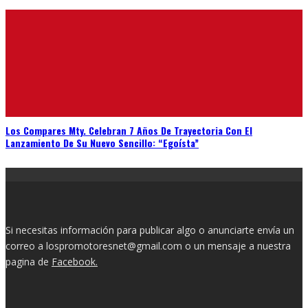
Los Compares Mty. Celebran 7 Años De Trayectoria Con El
Lanzamiento De Su Nuevo Sencillo: “Egoísta”
Si necesitas información para publicar algo o anunciarte envía un
correo a lospromotoresnet@gmail.com o un mensaje a nuestra
pagina de
Facebook.