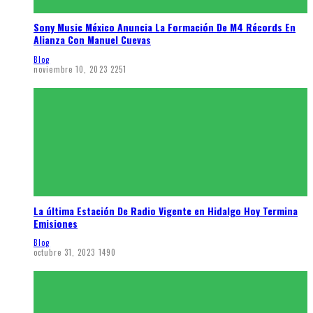
Sony Music México Anuncia La Formación De M4 Récords En
Alianza Con Manuel Cuevas
Blog
noviembre 10, 2023
2251
La última Estación De Radio Vigente en Hidalgo Hoy Termina
Emisiones
Blog
octubre 31, 2023
1490