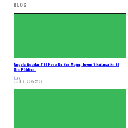
BLOG
Ángela Aguilar Y El Peso De Ser Mujer, Joven Y Exitosa En El
Ojo Público.
Blog
abril 9, 2025
2108