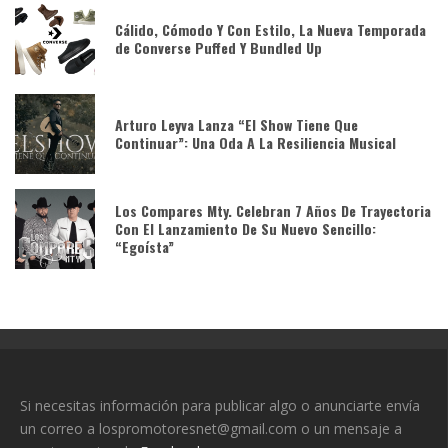
Cálido, Cómodo Y Con Estilo, La Nueva Temporada
de Converse Puffed Y Bundled Up
Arturo Leyva Lanza “El Show Tiene Que
Continuar”: Una Oda A La Resiliencia Musical
Los Compares Mty. Celebran 7 Años De Trayectoria
Con El Lanzamiento De Su Nuevo Sencillo:
“Egoísta”
Si necesitas información para publicar algo o anunciarte envía
un correo a lospromotoresnet@gmail.com o un mensaje a