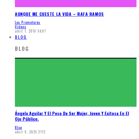
AUNQUE ME CUESTE LA VIDA – RAFA RAMOS
Los Promotores
Videos
abril 1, 2016
5697
BLOG
BLOG
Ángela Aguilar Y El Peso De Ser Mujer, Joven Y Exitosa En El
Ojo Público.
Blog
abril 9, 2025
2112