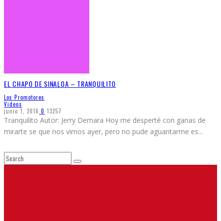
EL CHAPO DE SINALOA – TRANQUILITO
Los Promotores
Videos
junio 1, 2016
0
13257
Tranquilito Autor: Jerry Demara Hoy me desperté con ganas de
mirarte se que nos vimos ayer, pero no pude aguantarme es
...