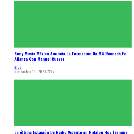
Sony Music México Anuncia La Formación De M4 Récords En
Alianza Con Manuel Cuevas
Blog
noviembre 10, 2023
2257
La última Estación De Radio Vigente en Hidalgo Hoy Termina