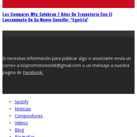
Los Compares Mty. Celebran 7 Años De Trayectoria Con El
Lanzamiento De Su Nuevo Sencillo: “Egoísta”
Si necesitas información para publicar algo o anunciarte envía un
correo a lospromotoresnet@gmail.com o un mensaje a nuestra
pagina de
Facebook.
Spotify
Noticias
Compositores
Videos
Blog
Biografias