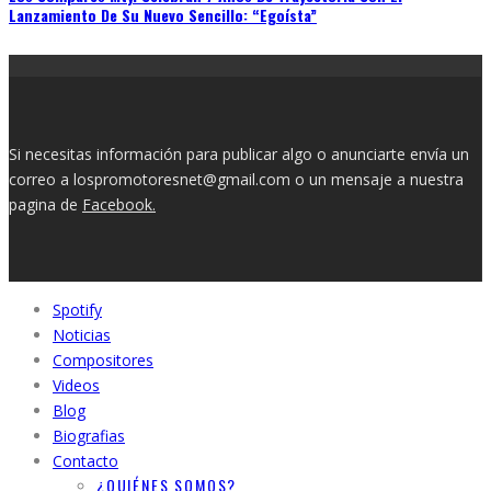
Si necesitas información para publicar algo o anunciarte envía un
correo a lospromotoresnet@gmail.com o un mensaje a nuestra
pagina de
Facebook.
Spotify
Noticias
Compositores
Videos
Blog
Biografias
Contacto
¿QUIÉNES SOMOS?