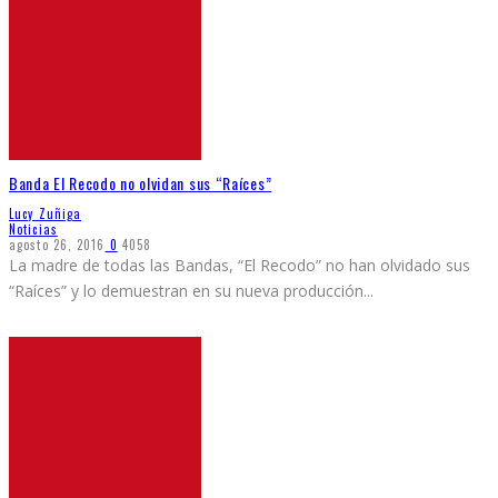
Banda El Recodo no olvidan sus “Raíces”
Lucy Zuñiga
Noticias
agosto 26, 2016
0
4058
La madre de todas las Bandas, “El Recodo” no han olvidado sus
“Raíces” y lo demuestran en su nueva producción
...