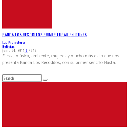
BANDA LOS RECODITOS PRIMER LUGAR EN ITUNES
Los Promotores
Noticias
junio 24, 2014
0
4648
Fiesta, música, ambiente, mujeres y mucho más es lo que nos
presenta Banda Los Recoditos, con su primer sencillo Hasta
...
Carolina Ross Presenta “El Target”, Su Nuevo Sencillo Junto a