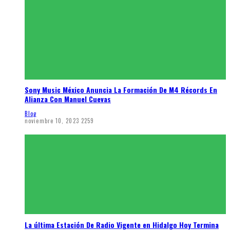
Sony Music México Anuncia La Formación De M4 Récords En
Alianza Con Manuel Cuevas
Blog
noviembre 10, 2023
2259
La última Estación De Radio Vigente en Hidalgo Hoy Termina