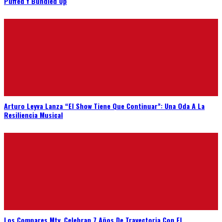
Arturo Leyva Lanza “El Show Tiene Que Continuar”: Una Oda A La
Resiliencia Musical
Los Compares Mty. Celebran 7 Años De Trayectoria Con El
Lanzamiento De Su Nuevo Sencillo: “Egoísta”