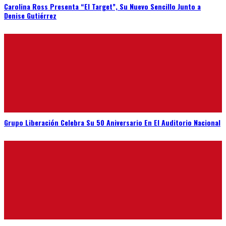
Denise Gutiérrez
Grupo Liberación Celebra Su 50 Aniversario En El Auditorio Nacional
Los Tigres Del Mundo, El Norte Más Allá De La Frontera