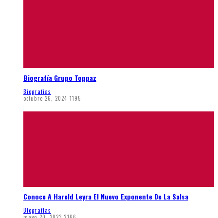
Biografía Grupo Toppaz
Biografias
octubre 26, 2024
1195
Conoce A Hareld Leyra El Nuevo Exponente De La Salsa
Biografias
mayo 20, 2023
2166