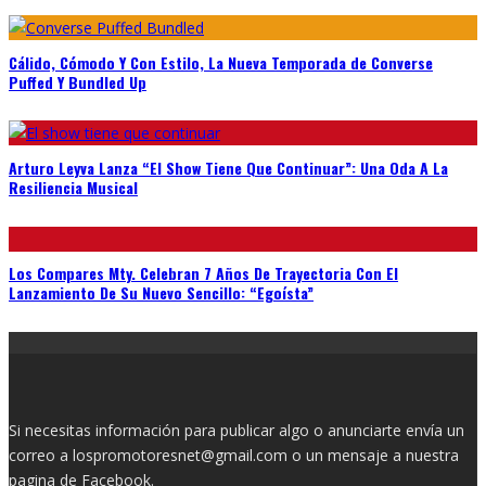
Cálido, Cómodo Y Con Estilo, La Nueva Temporada de Converse
Puffed Y Bundled Up
Arturo Leyva Lanza “El Show Tiene Que Continuar”: Una Oda A La
Resiliencia Musical
Los Compares Mty. Celebran 7 Años De Trayectoria Con El
Lanzamiento De Su Nuevo Sencillo: “Egoísta”
Si necesitas información para publicar algo o anunciarte envía un
correo a lospromotoresnet@gmail.com o un mensaje a nuestra
pagina de
Facebook.