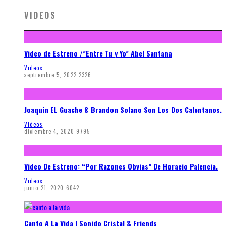
VIDEOS
Video de Estreno /”Entre Tu y Yo” Abel Santana
Videos
septiembre 5, 2022
2326
Joaquin EL Guache & Brandon Solano Son Los Dos Calentanos.
Videos
diciembre 4, 2020
9795
Video De Estreno: “Por Razones Obvias” De Horacio Palencia.
Videos
junio 21, 2020
6042
Canto A La Vida | Sonido Cristal & Friends