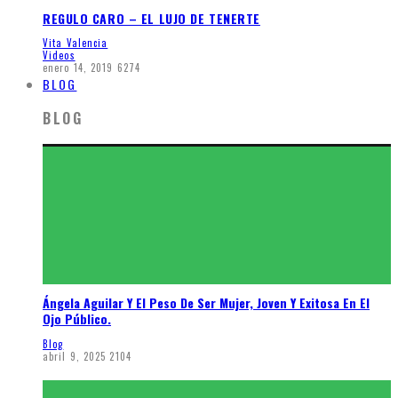
REGULO CARO – EL LUJO DE TENERTE
Vita Valencia
Videos
enero 14, 2019
6274
BLOG
BLOG
Ángela Aguilar Y El Peso De Ser Mujer, Joven Y Exitosa En El
Ojo Público.
Blog
abril 9, 2025
2104