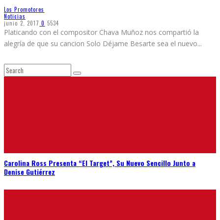
Los Promotores
Noticias
junio 2, 2017
0
5534
Platicando con el compositor Chava Muñoz nos compartió la
alegría de que su cancion Solo Déjame Besarte sea el nuevo
...
Carolina Ross Presenta “El Target”, Su Nuevo Sencillo Junto a
Denise Gutiérrez