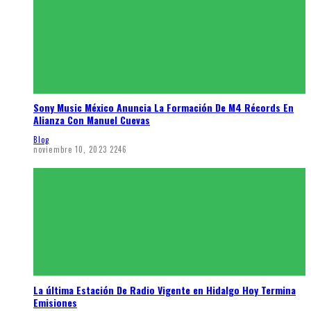
Sony Music México Anuncia La Formación De M4 Récords En
Alianza Con Manuel Cuevas
Blog
noviembre 10, 2023
2246
La última Estación De Radio Vigente en Hidalgo Hoy Termina
Emisiones