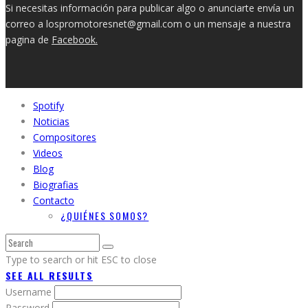
Si necesitas información para publicar algo o anunciarte envía un
correo a lospromotoresnet@gmail.com o un mensaje a nuestra
pagina de
Facebook.
Spotify
Noticias
Compositores
Videos
Blog
Biografias
Contacto
¿QUIÉNES SOMOS?
Type to search or hit ESC to close
SEE ALL RESULTS
Username
Password