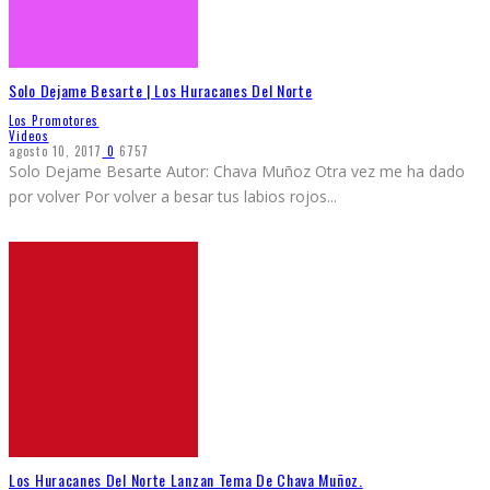
Solo Dejame Besarte | Los Huracanes Del Norte
Los Promotores
Videos
agosto 10, 2017
0
6757
Solo Dejame Besarte Autor: Chava Muñoz Otra vez me ha dado
por volver Por volver a besar tus labios rojos
...
Los Huracanes Del Norte Lanzan Tema De Chava Muñoz.