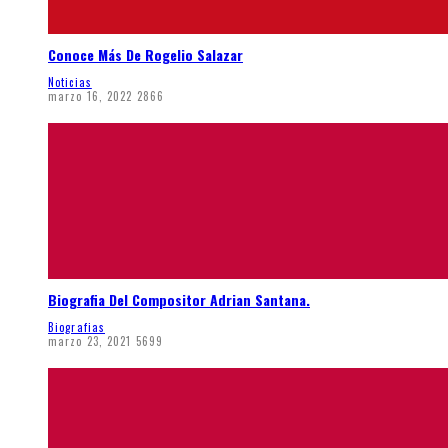
Conoce Más De Rogelio Salazar
Noticias
marzo 16, 2022
2866
Biografia Del Compositor Adrian Santana.
Biografias
marzo 23, 2021
5699