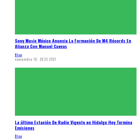
Sony Music México Anuncia La Formación De M4 Récords En
Alianza Con Manuel Cuevas
Blog
noviembre 10, 2023
2251
La última Estación De Radio Vigente en Hidalgo Hoy Termina
Emisiones
Blog