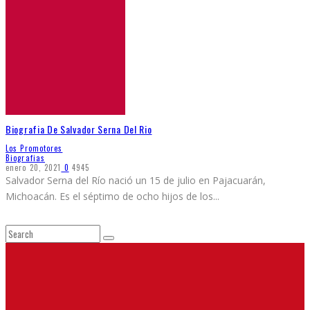
Biografia De Salvador Serna Del Rio
Los Promotores
Biografias
enero 20, 2021
0
4945
Salvador Serna del Río nació un 15 de julio en Pajacuarán,
Michoacán. Es el séptimo de ocho hijos de los
...