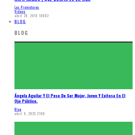
Los Promotores
Videos
abril 28, 2016
18602
BLOG
BLOG
Ángela Aguilar Y El Peso De Ser Mujer, Joven Y Exitosa En El
Ojo Público.
Blog
abril 9, 2025
2108