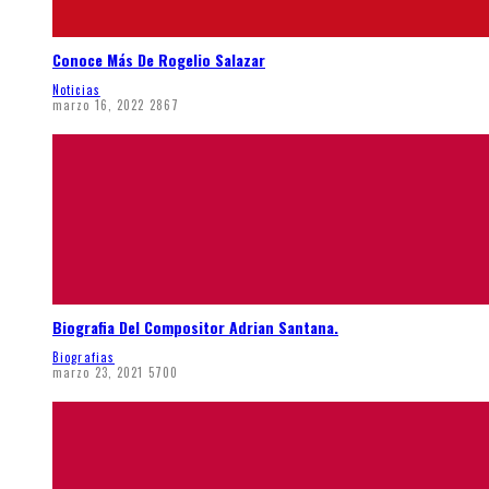
Conoce Más De Rogelio Salazar
Noticias
marzo 16, 2022
2867
Biografia Del Compositor Adrian Santana.
Biografias
marzo 23, 2021
5700