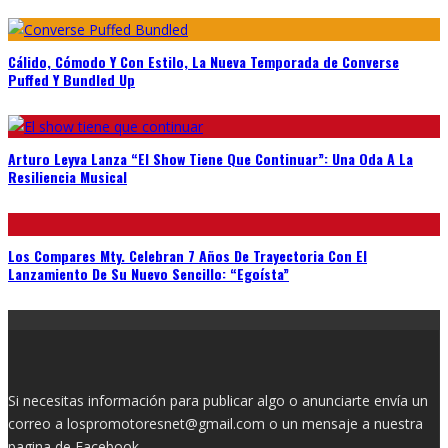
Cálido, Cómodo Y Con Estilo, La Nueva Temporada de Converse
Puffed Y Bundled Up
Arturo Leyva Lanza “El Show Tiene Que Continuar”: Una Oda A La
Resiliencia Musical
Los Compares Mty. Celebran 7 Años De Trayectoria Con El
Lanzamiento De Su Nuevo Sencillo: “Egoísta”
Si necesitas información para publicar algo o anunciarte envía un
correo a lospromotoresnet@gmail.com o un mensaje a nuestra
pagina de
Facebook.