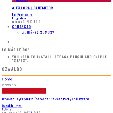
ALEX LORA | CANTAUTOR
Los Promotores
Biografias
febrero 3, 2017
5010
CONTACTO
¿QUIÉNES SOMOS?
LO MÁS LEÍDO!
YOU NEED TO INSTALL JETPACK PLUGIN AND ENABLE
"STATS".
OZWALDO
Home
ozwaldo
Ozwaldo Leyva Single “Señorita” Release Party En Hayward.
Ozwaldo Leyva
Noticias
septiembre 29, 2017
0
3653