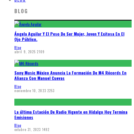
BLOG
Ángela Aguilar Y El Peso De Ser Mujer, Joven Y Exitosa En El
Ojo Público.
Blog
abril 9, 2025
2109
Sony Music México Anuncia La Formación De M4 Récords En
Alianza Con Manuel Cuevas
Blog
noviembre 10, 2023
2253
La última Estación De Radio Vigente en Hidalgo Hoy Termina
Emisiones
Blog
octubre 31, 2023
1492