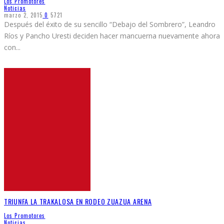
Los Promotores
Noticias
marzo 2, 2015
0
5721
Después del éxito de su sencillo “Debajo del Sombrero”, Leandro
Ríos y Pancho Uresti deciden hacer mancuerna nuevamente ahora
con
...
TRIUNFA LA TRAKALOSA EN RODEO ZUAZUA ARENA
Los Promotores
Noticias