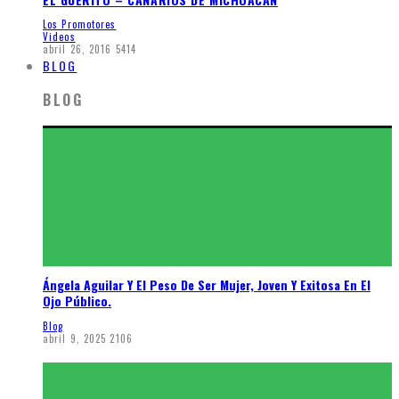
Los Promotores
Videos
abril 26, 2016
5414
BLOG
BLOG
Ángela Aguilar Y El Peso De Ser Mujer, Joven Y Exitosa En El
Ojo Público.
Blog
abril 9, 2025
2106