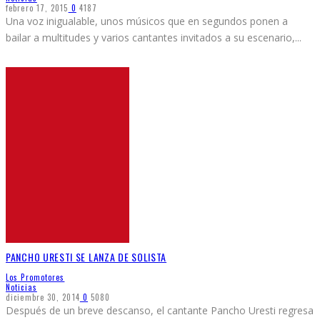
febrero 17, 2015
0
4187
Una voz inigualable, unos músicos que en segundos ponen a
bailar a multitudes y varios cantantes invitados a su escenario,
...
PANCHO URESTI SE LANZA DE SOLISTA
Los Promotores
Noticias
diciembre 30, 2014
0
5080
Después de un breve descanso, el cantante Pancho Uresti regresa