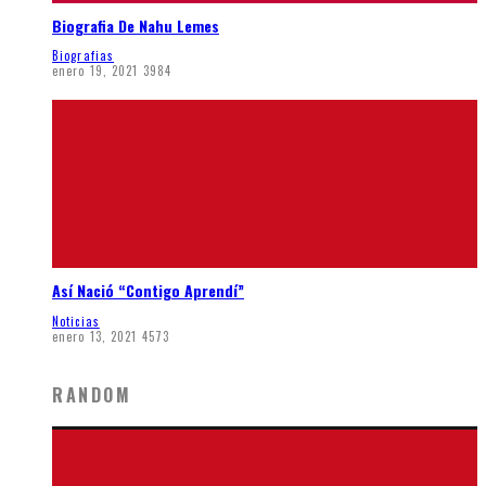
Biografia De Nahu Lemes
Biografias
enero 19, 2021
3984
Así Nació “Contigo Aprendí”
Noticias
enero 13, 2021
4573
RANDOM