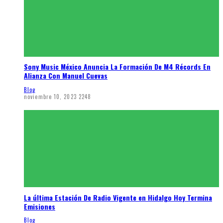
Sony Music México Anuncia La Formación De M4 Récords En
Alianza Con Manuel Cuevas
Blog
noviembre 10, 2023
2248
La última Estación De Radio Vigente en Hidalgo Hoy Termina
Emisiones
Blog