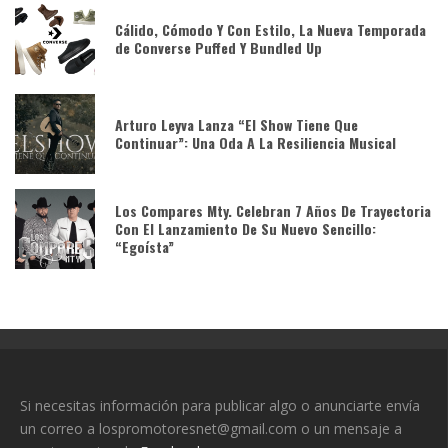
Cálido, Cómodo Y Con Estilo, La Nueva Temporada
de Converse Puffed Y Bundled Up
Arturo Leyva Lanza “El Show Tiene Que
Continuar”: Una Oda A La Resiliencia Musical
Los Compares Mty. Celebran 7 Años De Trayectoria
Con El Lanzamiento De Su Nuevo Sencillo:
“Egoísta”
Si necesitas información para publicar algo o anunciarte envía
un correo a lospromotoresnet@gmail.com o un mensaje a